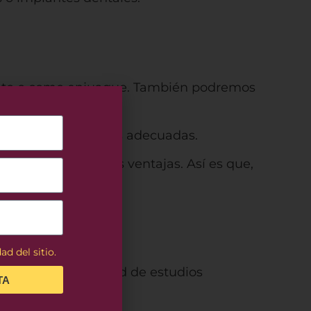
liento o como enjuague. También podremos
 con las propiedades adecuadas.
s que las posibles ventajas. Así es que,
ad del sitio.
ioso, gran cantidad de estudios
TA