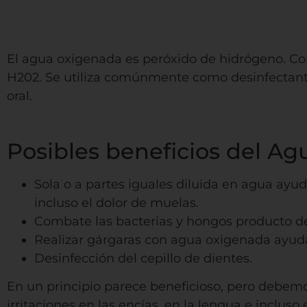
El agua oxigenada es peróxido de hidrógeno. Co
H202. Se utiliza comúnmente como desinfectante
oral.
agua oxigenada
Posibles beneficios del A
Sola o a partes iguales diluida en agua ayuda
incluso el dolor de muelas.
Combate las bacterias y hongos producto de 
Realizar gárgaras con agua oxigenada ayuda 
Desinfección del cepillo de dientes.
En un principio parece beneficioso, pero debem
irritaciones en las encías, en la lengua e inclus