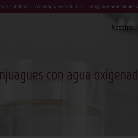
no: 914008851
Whatsapp: 682 586 071
info@clinicadentalsain
Nosotros
njuagues con agua oxigena