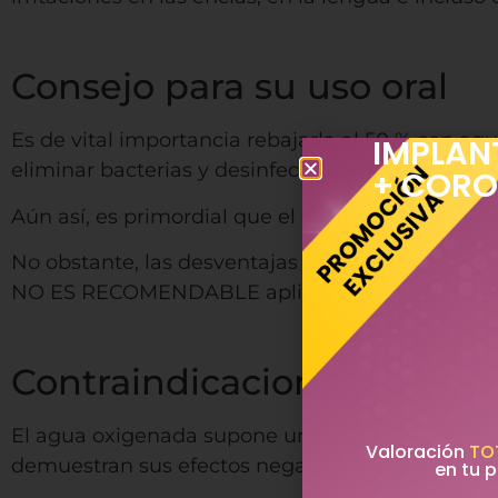
agua oxigenada
Consejo para su uso oral
Es de vital importancia rebajarla al 50 % con a
IMPLAN
eliminar bacterias y desinfectar el cepillo de die
+ COR
Aún así, es primordial que el dentista nos reco
No obstante, las desventajas que posee el uso 
NO ES RECOMENDABLE aplicar este tipo de mé
agua oxigenada
Contraindicaciones
El agua oxigenada supone un exceso de oxígeno 
Valoración
TO
demuestran sus efectos negativos.
en tu p