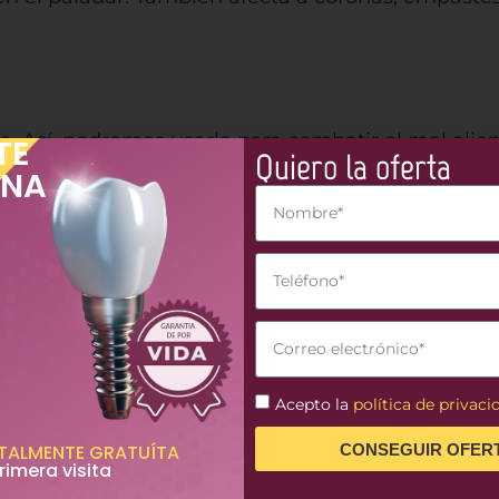
gua. Así, podremos usarla para combatir el mal a
TE
Quiero la oferta
ntes.
ONA
miende una pasta dentífrica apropiada que cuente
de agua oxigenada como enjuague bucal son mayore
todos.
Acepto la
política de privacid
para nuestra boca. Aunque puede parecer benefic
CONSEGUIR OFER
TALMENTE GRATUÍTA
rimera visita