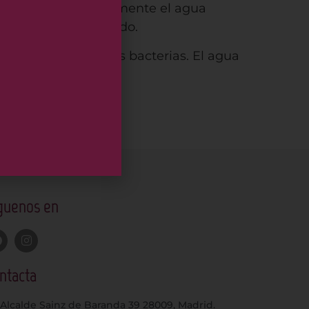
Además, usar directamente el agua
 ve seriamente dañado.
l desarrollo de otras bacterias. El agua
guenos en
ntacta
Alcalde Sainz de Baranda 39 28009, Madrid.